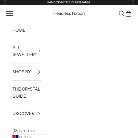
Skip to content
HANDCRAFTED IN TASMANIA.
Previous
Ne
Open navigation menu
Open sea
Open c
Headless Nation
HOME
ALL
JEWELLERY
SHOP BY
THE CRYSTAL
GUIDE
DISCOVER
ACCOUNT
AUD $