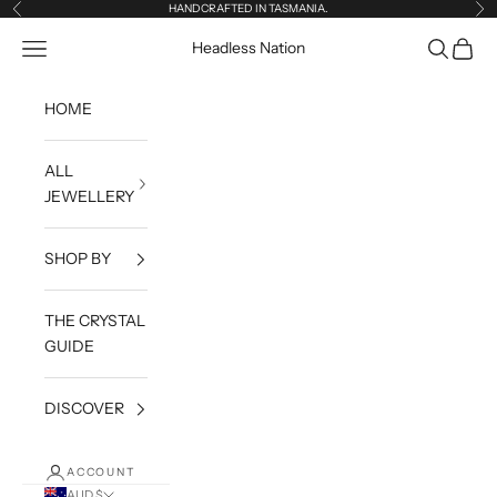
Skip to content
HANDCRAFTED IN TASMANIA.
Previous
Ne
Open navigation menu
Open sea
Open c
Headless Nation
HOME
ALL
JEWELLERY
SHOP BY
THE CRYSTAL
GUIDE
DISCOVER
ACCOUNT
AUD $