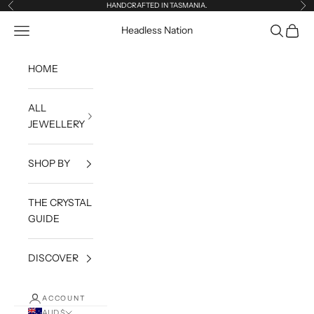
Skip to content
HANDCRAFTED IN TASMANIA.
Previous
Ne
Open navigation menu
Open sea
Open c
Headless Nation
HOME
ALL
JEWELLERY
SHOP BY
THE CRYSTAL
GUIDE
DISCOVER
ACCOUNT
AUD $