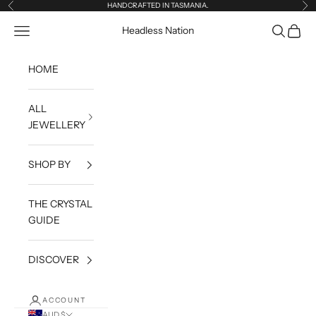
Skip to content
HANDCRAFTED IN TASMANIA.
Previous
Ne
Open navigation menu
Open sea
Open c
Headless Nation
HOME
ALL
JEWELLERY
SHOP BY
THE CRYSTAL
GUIDE
DISCOVER
ACCOUNT
AUD $