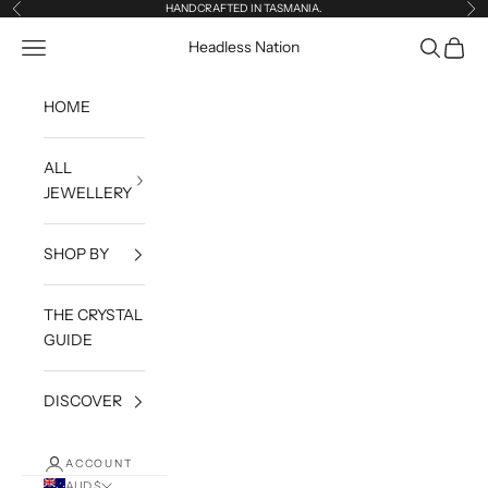
Skip to content
HANDCRAFTED IN TASMANIA.
Previous
Ne
Open navigation menu
Open sea
Open c
Headless Nation
HOME
ALL
JEWELLERY
SHOP BY
THE CRYSTAL
GUIDE
DISCOVER
ACCOUNT
AUD $