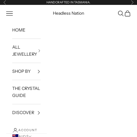
Skip to content
HANDCRAFTED IN TASMANIA.
Previous
Ne
Open navigation menu
Open sea
Open c
Headless Nation
HOME
ALL
JEWELLERY
SHOP BY
THE CRYSTAL
GUIDE
DISCOVER
ACCOUNT
AUD $