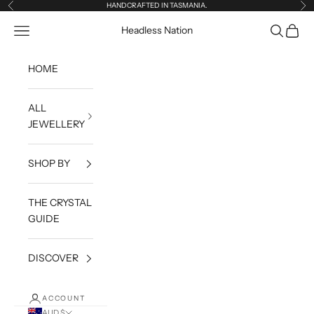
Skip to content
HANDCRAFTED IN TASMANIA.
Previous
Ne
Open navigation menu
Open sea
Open c
Headless Nation
HOME
ALL
JEWELLERY
SHOP BY
THE CRYSTAL
GUIDE
DISCOVER
ACCOUNT
AUD $