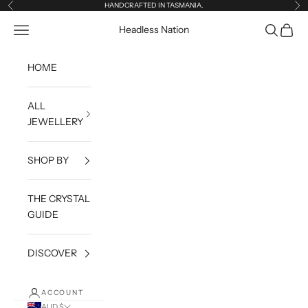
Skip to content
HANDCRAFTED IN TASMANIA.
Previous
Ne
Open navigation menu
Open sea
Open c
Headless Nation
HOME
ALL
JEWELLERY
SHOP BY
THE CRYSTAL
GUIDE
DISCOVER
ACCOUNT
AUD $