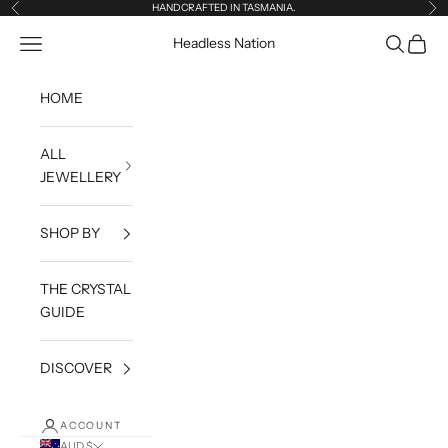
Skip to content
HANDCRAFTED IN TASMANIA.
Previous
Ne
Open navigation menu
Open sea
Open c
Headless Nation
HOME
ALL
JEWELLERY
SHOP BY
THE CRYSTAL
GUIDE
DISCOVER
ACCOUNT
AUD $