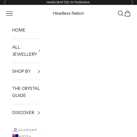
Skip to content
HANDCRAFTED IN TASMANIA.
Previous
Ne
Open navigation menu
Open sea
Open c
Headless Nation
HOME
ALL
JEWELLERY
SHOP BY
THE CRYSTAL
GUIDE
DISCOVER
ACCOUNT
AUD $