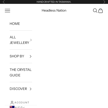
Skip to content
HANDCRAFTED IN TASMANIA.
Previous
Ne
Open navigation menu
Open sea
Open c
Headless Nation
HOME
ALL
JEWELLERY
SHOP BY
THE CRYSTAL
GUIDE
DISCOVER
ACCOUNT
AUD $