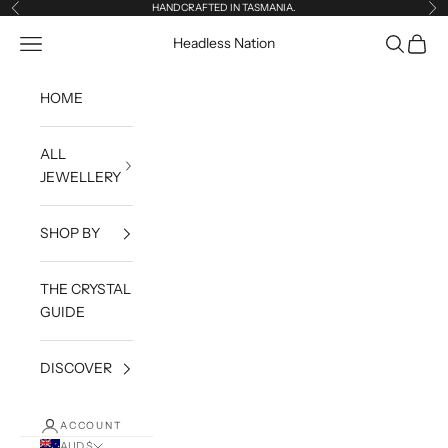
Skip to content
HANDCRAFTED IN TASMANIA.
Previous
Ne
Open navigation menu
Open sea
Open c
Headless Nation
HOME
ALL
JEWELLERY
SHOP BY
THE CRYSTAL
GUIDE
DISCOVER
ACCOUNT
AUD $