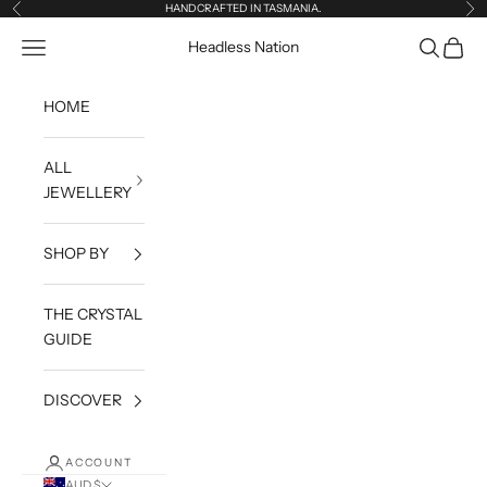
Skip to content
HANDCRAFTED IN TASMANIA.
Previous
Ne
Open navigation menu
Open sea
Open c
Headless Nation
HOME
ALL
JEWELLERY
SHOP BY
THE CRYSTAL
GUIDE
DISCOVER
ACCOUNT
AUD $