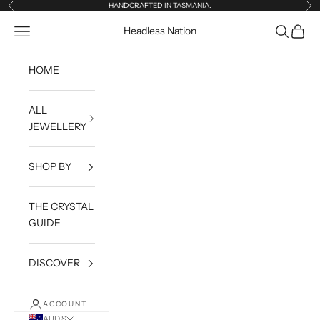
Skip to content
HANDCRAFTED IN TASMANIA.
Previous
Ne
Open navigation menu
Open sea
Open c
Headless Nation
HOME
ALL
JEWELLERY
SHOP BY
THE CRYSTAL
GUIDE
DISCOVER
ACCOUNT
AUD $