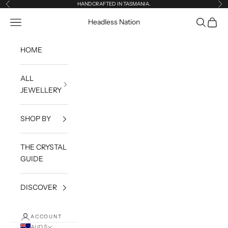
Skip to content
HANDCRAFTED IN TASMANIA.
Previous
Ne
Open navigation menu
Open sea
Open c
Headless Nation
HOME
ALL
JEWELLERY
SHOP BY
THE CRYSTAL
GUIDE
DISCOVER
ACCOUNT
AUD $