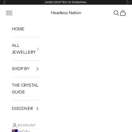
Skip to content
HANDCRAFTED IN TASMANIA.
Previous
Ne
Open navigation menu
Open sea
Open c
Headless Nation
HOME
ALL
JEWELLERY
SHOP BY
THE CRYSTAL
GUIDE
DISCOVER
ACCOUNT
AUD $