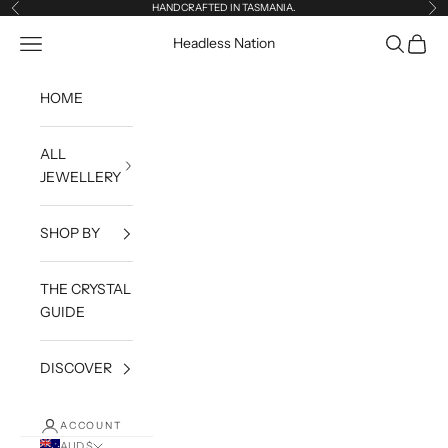
Skip to content
HANDCRAFTED IN TASMANIA.
Previous
Ne
Open navigation menu
Open sea
Open c
Headless Nation
HOME
ALL
JEWELLERY
SHOP BY
THE CRYSTAL
GUIDE
DISCOVER
ACCOUNT
AUD $