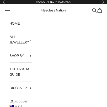
Skip to content
HANDCRAFTED IN TASMANIA.
Previous
Ne
Open navigation menu
Open sea
Open c
Headless Nation
HOME
ALL
JEWELLERY
SHOP BY
THE CRYSTAL
GUIDE
DISCOVER
ACCOUNT
AUD $