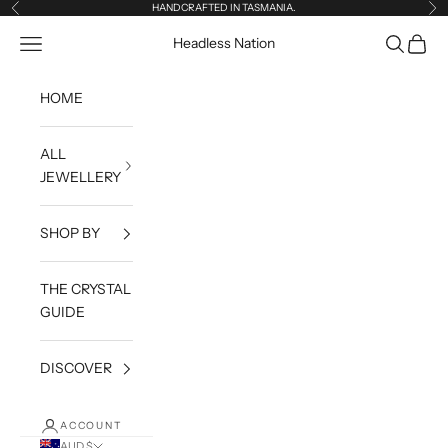
Skip to content
HANDCRAFTED IN TASMANIA.
Previous
Ne
Open navigation menu
Open sea
Open c
Headless Nation
HOME
ALL
JEWELLERY
SHOP BY
THE CRYSTAL
GUIDE
DISCOVER
ACCOUNT
AUD $