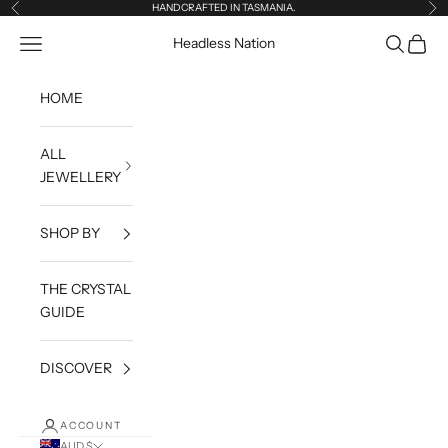
Skip to content
HANDCRAFTED IN TASMANIA.
Previous
Ne
Open navigation menu
Open sea
Open c
Headless Nation
HOME
ALL
JEWELLERY
SHOP BY
THE CRYSTAL
GUIDE
DISCOVER
ACCOUNT
AUD $