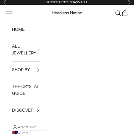
Skip to content
HANDCRAFTED IN TASMANIA.
Previous
Ne
Open navigation menu
Open sea
Open c
Headless Nation
HOME
ALL
JEWELLERY
SHOP BY
THE CRYSTAL
GUIDE
DISCOVER
ACCOUNT
AUD $