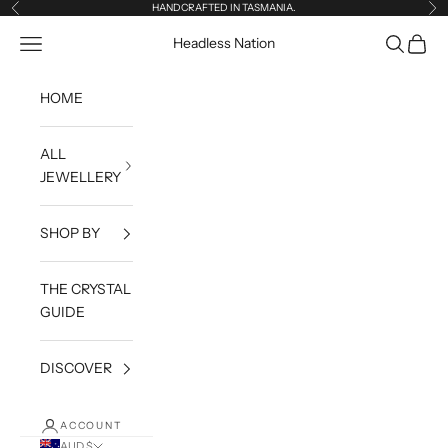
Skip to content
HANDCRAFTED IN TASMANIA.
Previous
Ne
Open navigation menu
Open sea
Open c
Headless Nation
HOME
ALL
JEWELLERY
SHOP BY
THE CRYSTAL
GUIDE
DISCOVER
ACCOUNT
AUD $