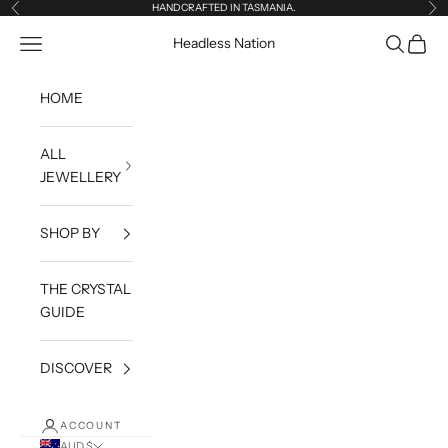
Skip to content
HANDCRAFTED IN TASMANIA.
Previous
Ne
Open navigation menu
Open sea
Open c
Headless Nation
HOME
ALL
JEWELLERY
SHOP BY
THE CRYSTAL
GUIDE
DISCOVER
ACCOUNT
AUD $